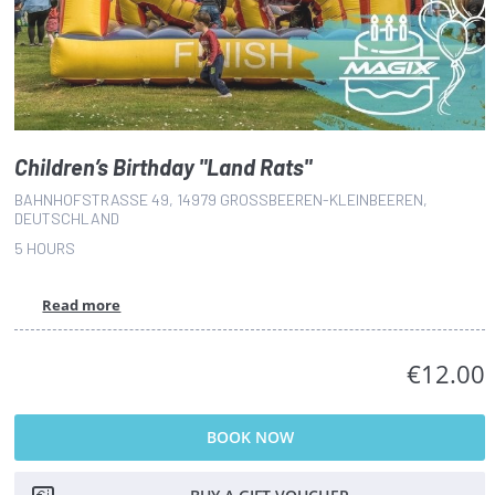
Children’s Birthday "Land Rats"
BAHNHOFSTRASSE 49, 14979 GROSSBEEREN-KLEINBEEREN, DE
UTSCHLAND
5 HOURS
Read more
€12.00
BOOK NOW
BUY A GIFT VOUCHER