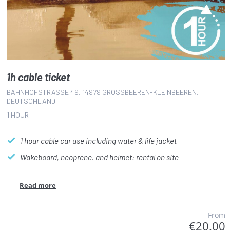
1h cable ticket
BAHNHOFSTRASSE 49, 14979 GROSSBEEREN-KLEINBEEREN, DE
UTSCHLAND
1 HOUR
1 hour cable car use including water & life jacket
Wakeboard, neoprene. and helmet: rental on site
Read more
From
€20.00