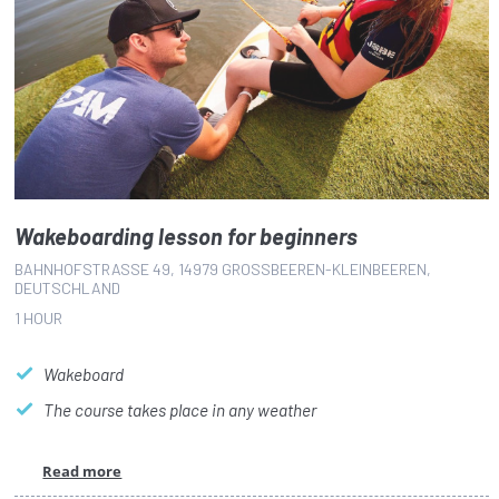
Wakeboarding lesson for beginners
BAHNHOFSTRASSE 49, 14979 GROSSBEEREN-KLEINBEEREN, DE
UTSCHLAND
1 HOUR
Wakeboard
The course takes place in any weather
Read more