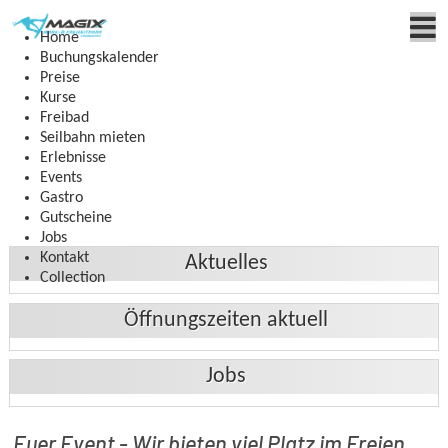
Home
Buchungskalender
Preise
Kurse
Freibad
Seilbahn mieten
Erlebnisse
Events
Gastro
Gutscheine
Jobs
Kontakt
Aktuelles
Collection
Öffnungszeiten aktuell
Habt Ihr euer Firmen- Event schon geplant?
Jobs
Wollt ihr 2026 ein besonderes Teamevent mit euren
Kollegen erleben?
Gastro & Gelände:
Oder steht bei euch im privaten Kreis eine Feier an & Ihr
Euer Event - Wir bieten viel Platz im Freien
Datum:
Open:
Notes: