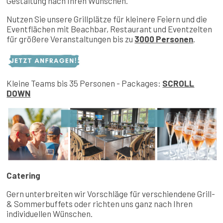
Gestaltung nach Ihren Wünschen.
Datum:
Open:
Notes:
Das perfekte Programm für die ganze Familie.
1200-
Mo, 03.08.
Nutzen Sie unsere Grillplätze für kleinere Feiern und die
2000
Eventflächen mit Beachbar, Restaurant und Eventzelten
1200-
Di, 04.08.
für größere Veranstaltungen bis zu
3000 Personen
.
2000
1200-
Mi, 05.08.
2000
1200-
Do, 06.08.
2000
Kleine Teams bis 35 Personen - Packages:
SCROLL
1200-
Fr, 07.08.
DOWN
2000
1100-
Sa, 08.08.
11 Uhr KidsKurs
2000
1000-
So, 09.08.
2000
1300-
Mo, 10.08.
2000
Catering
~~
Gern unterbreiten wir Vorschläge für verschiendene Grill-
Direkt einbuchen:
& Sommerbuffets oder richten uns ganz nach Ihren
individuellen Wünschen.